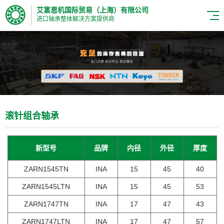
艾富恩机国际贸易（上海）有限公司
进口轴承整体解决方案提供商
滚针组合轴承
新型号
品牌
内径
外径
厚度
ZARN1545TN
INA
15
45
40
ZARN1545LTN
INA
15
45
53
ZARN1747TN
INA
17
47
43
ZARN1747LTN
INA
17
47
57