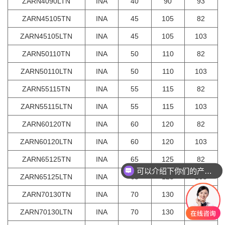
ZARN4090LTN
INA
40
90
93
ZARN45105TN
INA
45
105
82
ZARN45105LTN
INA
45
105
103
ZARN50110TN
INA
50
110
82
ZARN50110LTN
INA
50
110
103
ZARN55115TN
INA
55
115
82
ZARN55115LTN
INA
55
115
103
ZARN60120TN
INA
60
120
82
ZARN60120LTN
INA
60
120
103
ZARN65125TN
INA
65
125
82
可以介绍下你们的产品么
ZARN65125LTN
INA
65
125
103
ZARN70130TN
INA
70
130
82
ZARN70130LTN
INA
70
130
103