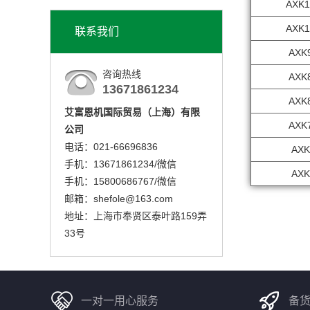
AXK1
AXK1
联系我们
AXK
咨询热线
AXK
13671861234
AXK
艾富恩机国际贸易（上海）有限
AXK
公司
电话：021-66696836
AXK
手机：13671861234/微信
AXK
手机：15800686767/微信
邮箱：shefole@163.com
地址：上海市奉贤区泰叶路159弄
33号
一对一用心服务
备