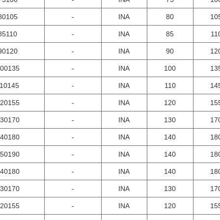
80105
-
INA
80
10
85110
-
INA
85
11
90120
-
INA
90
12
00135
-
INA
100
13
10145
-
INA
110
14
20155
-
INA
120
15
30170
-
INA
130
17
40180
-
INA
140
18
50190
-
INA
140
18
40180
-
INA
140
18
30170
-
INA
130
17
20155
-
INA
120
15